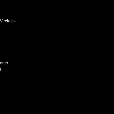
Wireless-
erter
M