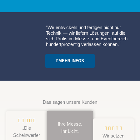
"Wir entwickeln und fertigen nicht nur
Technik — wir liefern Lösungen, auf die
sich Profis im Messe- und Eventbereich
hundertprozentig verlassen können."
MEHR INFOS
Das sagen unsere Kunden
B





Ihre Messe.
e
„Die
B





Ihr Licht.
w
Scheinwerfer
e
Wir setzen