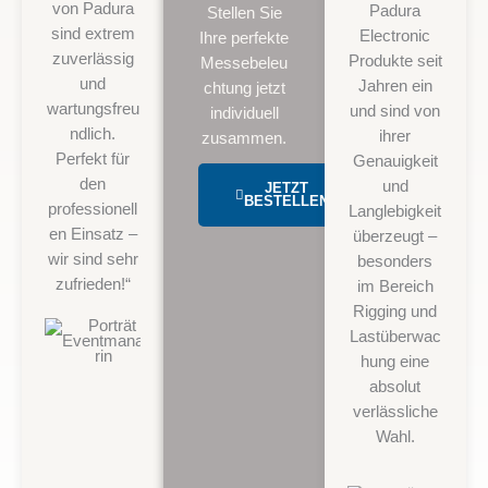
e
von Padura
w
Padura
Stellen Sie
r
sind extrem
e
Electronic
Ihre perfekte
t
zuverlässig
r
Produkte seit
Messebeleu
e
und
t
Jahren ein
chtung jetzt
t
wartungsfreu
e
und sind von
individuell
m
ndlich.
t
ihrer
zusammen.
i
Perfekt für
m
Genauigkeit
t
den
i
und
JETZT
BESTELLEN
5
professionell
t
Langlebigkeit
v
en Einsatz –
5
überzeugt –
o
wir sind sehr
v
besonders
n
zufrieden!“
o
im Bereich
5
n
Rigging und
Lisa Gartner
5
Lastüberwac
Eventmanagerin
hung eine
absolut
verlässliche
Wahl.
Danie