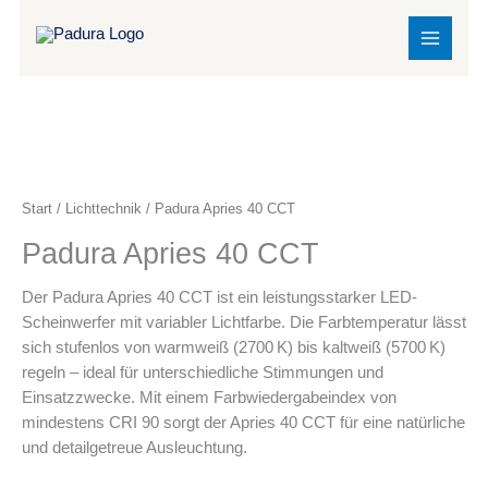
Zum
MAIN
Inhalt
MENU
springen
Padura
Apries
40
Start
/
Lichttechnik
/ Padura Apries 40 CCT
CCT
Padura Apries 40 CCT
Menge
Der Padura Apries 40 CCT ist ein leistungsstarker LED-
Scheinwerfer mit variabler Lichtfarbe. Die Farbtemperatur lässt
sich stufenlos von warmweiß (2700 K) bis kaltweiß (5700 K)
regeln – ideal für unterschiedliche Stimmungen und
Einsatzzwecke. Mit einem Farbwiedergabeindex von
mindestens CRI 90 sorgt der Apries 40 CCT für eine natürliche
und detailgetreue Ausleuchtung.