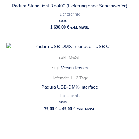
Padura StandLicht Re-400 (Lieferung ohne Scheinwerfer)
Lichttechnik
Bewertet
1.690,00
€
exkl. MWSt.
mit
0
von
5
exkl. MwSt.
zzgl.
Versandkosten
Lieferzeit:
1 - 3 Tage
Padura USB-DMX-Interface
Lichttechnik
Bewertet
39,00
€
–
49,00
€
exkl. MWSt.
mit
0
von
5