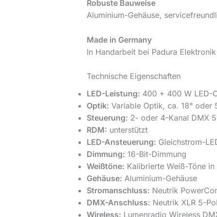
Robuste Bauweise
Aluminium-Gehäuse, servicefreundli
Made in Germany
In Handarbeit bei Padura Elektronik 
Technische Eigenschaften
LED-Leistung:
400 + 400 W LED-C
Optik:
Variable Optik, ca. 18° oder 
Steuerung:
2- oder 4-Kanal DMX 51
RDM:
unterstützt
LED-Ansteuerung:
Gleichstrom-LED-
Dimmung:
16-Bit-Dimmung
Weißtöne:
Kalibrierte Weiß-Töne in
Gehäuse:
Aluminium-Gehäuse
Stromanschluss:
Neutrik PowerCon
DMX-Anschluss:
Neutrik XLR 5-Po
Wireless:
Lumenradio Wireless DMX